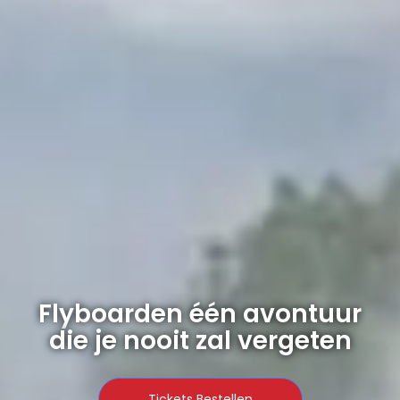
Flyboarden één avontuur
die je nooit zal vergeten
Tickets Bestellen