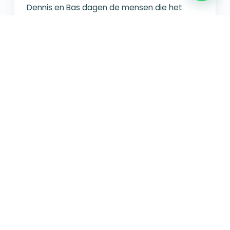
Dennis en Bas dagen de mensen die het
goed doen net iets meer uit, en helpen wie
het lastiger heeft persoonlijk. Aan het eind
van de dag vliegt iedereen!"
Tijs
T
Google-review
★★★★★
"Groetjes uit Duitsland!!! Het was mijn 30e
verjaardag en het was geweldig!!!! Dank aan
de fantastische instructeur. Jullie moeten dit
echt proberen!"
Ali
A
Google-review